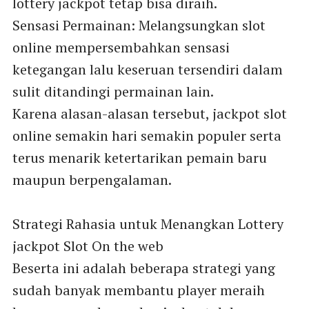
lottery jackpot tetap bisa diraih.
Sensasi Permainan: Melangsungkan slot
online mempersembahkan sensasi
ketegangan lalu keseruan tersendiri dalam
sulit ditandingi permainan lain.
Karena alasan-alasan tersebut, jackpot slot
online semakin hari semakin populer serta
terus menarik ketertarikan pemain baru
maupun berpengalaman.
Strategi Rahasia untuk Menangkan Lottery
jackpot Slot On the web
Beserta ini adalah beberapa strategi yang
sudah banyak membantu player meraih