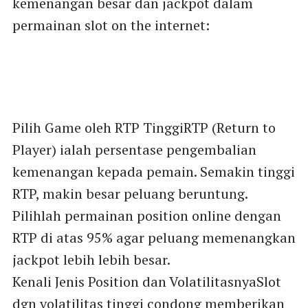
kemenangan besar dan jackpot dalam
permainan slot on the internet:
Pilih Game oleh RTP TinggiRTP (Return to
Player) ialah persentase pengembalian
kemenangan kepada pemain. Semakin tinggi
RTP, makin besar peluang beruntung.
Pilihlah permainan position online dengan
RTP di atas 95% agar peluang memenangkan
jackpot lebih lebih besar.
Kenali Jenis Position dan VolatilitasnyaSlot
dgn volatilitas tinggi condong memberikan