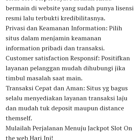
bermain di website yang sudah punya lisensi
resmi lalu terbukti kredibilitasnya.
Privasi dan Keamanan Information: Pilih
situs dalam menjamin keamanan
information pribadi dan transaksi.
Customer satisfaction Responsif: Positifkan
layanan pelanggan mudah dihubungi jika
timbul masalah saat main.
Transaksi Cepat dan Aman: Situs yg bagus
selalu menyediakan layanan transaksi laju
dan mudah tuk deposit maupun distance
themself.
Mulailah Perjalanan Menuju Jackpot Slot On
the web Hari Ini!